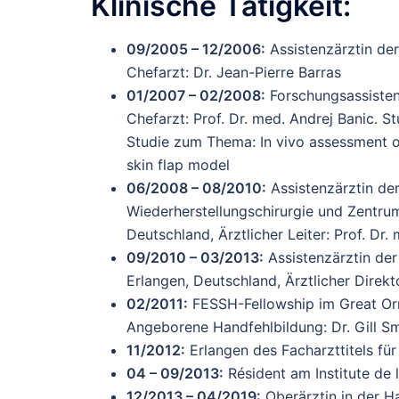
Klinische Tätigkeit:
09/2005 – 12/2006:
Assistenzärztin der
Chefarzt: Dr. Jean-Pierre Barras
01/2007 – 02/2008:
Forschungsassistent
Chefarzt: Prof. Dr. med. Andrej Banic. St
Studie zum Thema: In vivo assessment of
skin flap model
06/2008 – 08/2010:
Assistenzärztin der
Wiederherstellungschirurgie und Zentru
Deutschland, Ärztlicher Leiter: Prof. Dr.
09/2010 – 03/2013:
Assistenzärztin der
Erlangen, Deutschland, Ärztlicher Direk
02/2011:
FESSH-Fellowship im Great Orm
Angeborene Handfehlbildung: Dr. Gill Sm
11/2012:
Erlangen des Facharzttitels für
04 – 09/2013:
Résident am Institute de l
12/2013 – 04/2019:
Oberärztin in der H