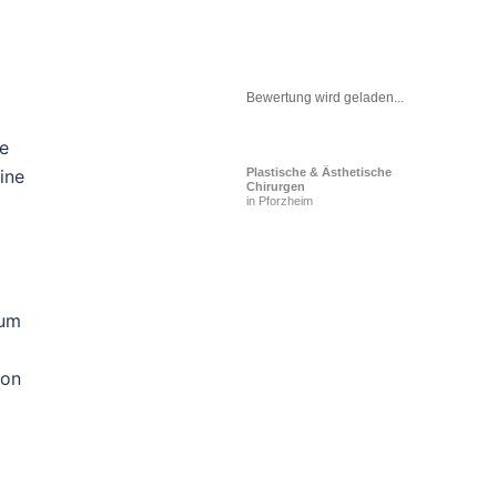
Bewertung wird geladen...
le
ine
Plastische & Ästhetische
Chirurgen
in Pforzheim
kum
ion