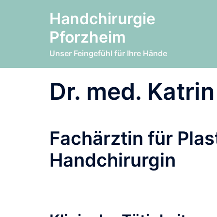
Zum
Handchirurgie
Inhalt
springen
Pforzheim
Unser Feingefühl für Ihre Hände
Dr. med. Katri
Fachärztin für Plas
Handchirurgin